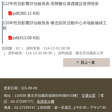
信
112年性別影響評估檢視表-里辦數位基礎建設使用情形
義
pdf(390.12 KB)
機
關
110年性別影響評估檢視表-黎忠區民活動中心木地板修繕工
介
程
紹
pdf(413.09 KB)
區
政
點閱數：
資料更新：114-12-02 08:38
87
資
資料檢視：114-12-02 08:38
資料維護：臺北市信義區公所
訊
回上一頁
申
請
案
:::
件
更新日期
115-08-09
政
地址：110038 臺北市信義區福德街86號9/10樓│
交通位置
│電
府
話：02-27239777│
各課室分機
資
訊
傳真：02-27239747 上班時間：週一至週五 上午8:30～下午17:30