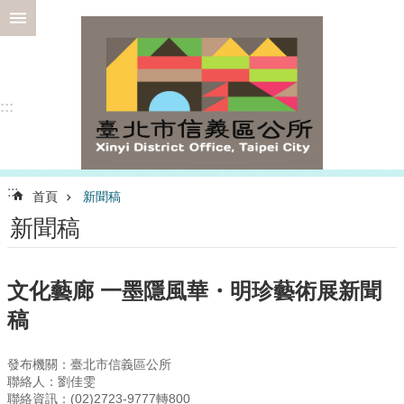
跳到主要內容區塊
進
階
搜
尋
:::
選
:::
首頁
新聞稿
務
新聞稿
專
區
為
文化藝廊 一墨隱風華・明珍藝術展新聞
民
稿
服
務
發布機關：臺北市信義區公所
認
聯絡人：劉佳雯
識
聯絡資訊：(02)2723-9777轉800