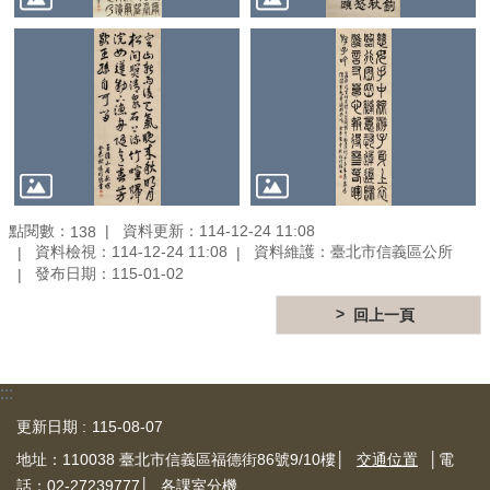
光
休
閒
開
放
資
訊
專
區
點閱數：
資料更新：114-12-24 11:08
138
無
資料檢視：114-12-24 11:08
資料維護：臺北市信義區公所
障
發布日期：115-01-02
礙
回上一頁
專
區
網
:::
網
更新日期
115-08-07
相
連
地址：110038 臺北市信義區福德街86號9/10樓│
交通位置
│電
話：02-27239777│
各課室分機