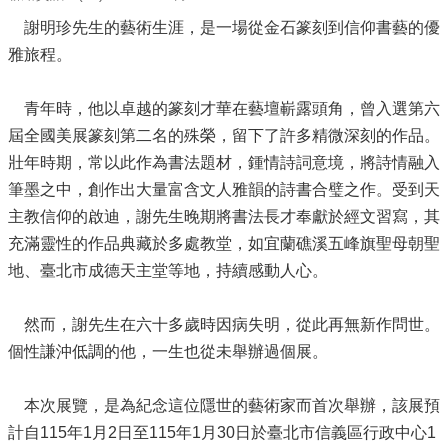
信
義
謝明珍先生的藝術生涯，是一場從金石篆刻到信仰書藝的優
雅旅程。
機
關
介
青年時，他以卓越的篆刻才華在藝壇嶄露頭角，曾入選第六
紹
屆全國美展篆刻第二名的殊榮，留下了許多精微深刻的作品。
壯年時期，常以此作為書法題材，鍾情詩詞意境，將詩情融入
區
政
筆墨之中，創作出大量富含文人雅韻的詩書合璧之作。受到天
資
主教信仰的啟迪，謝先生晚期將書法長才奉獻於經文習寫，其
訊
充滿靈性的作品典藏於多處教堂，如宜蘭礁溪五峰旗聖母朝聖
申
地、臺北市成德天主堂等地，持續感動人心。
請
案
然而，謝先生在六十多歲時因病失明，從此再無新作問世。
件
個性謙沖低調的他，一生也從未舉辦過個展。
政
府
本次展覽，是為紀念這位隱世的藝術家而首次舉辦，該展預
資
訊
計自115年1月2日至115年1月30日於臺北市信義區行政中心1