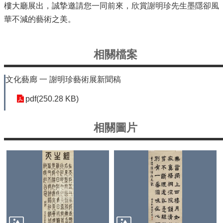
公
樓大廳展出，誠摯邀請您一同前來，欣賞謝明珍先生墨隱卻風
開
華不減的藝術之美。
鄰
里
資
相關檔案
訊
文化藝廊 一 謝明珍藝術展新聞稿
防
救
pdf(250.28 KB)
災
資
訊
相關圖片
專
區
-
The
Information
of
Disaster
Prevention
觀