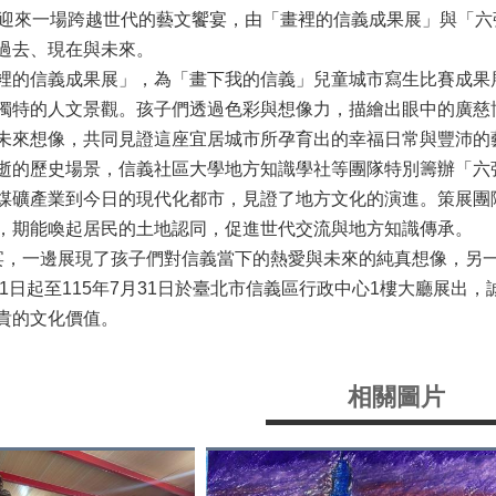
份迎來一場跨越世代的藝文饗宴，由「畫裡的信義成果展」與「
過去、現在與未來。
的信義成果展」，為「畫下我的信義」兒童城市寫生比賽成果
獨特的人文景觀。孩子們透過色彩與想像力，描繪出眼中的廣慈博
未來想像，共同見證這座宜居城市所孕育出的幸福日常與豐沛的
的歷史場景，信義社區大學地方知識學社等團隊特別籌辦「六
煤礦產業到今日的現代化都市，見證了地方文化的演進。策展團
，期能喚起居民的土地認同，促進世代交流與地方知識傳承。
，一邊展現了孩子們對信義當下的熱愛與未來的純真想像，另
月1日起至115年7月31日於臺北市信義區行政中心1樓大廳展
貴的文化價值。
相關圖片