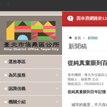
:::
跳到主要內容區塊
因本府網路於115
:::
首頁
新聞稿
:::
新聞稿
選務專區
從純真童眼到百
為民服務
發布機關：臺北市信義區
聯絡人：蘇家齊 主任
聯絡資訊：0928860513
認識信義
從純真童眼到百年記憶
機關介紹
城市的風景，不只存在