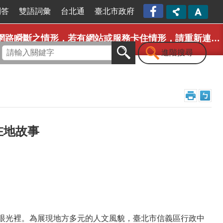
臺北
問答
雙語詞彙
台北通
臺北市政府
市信
義區
，若有網站或服務卡住情形，請重新連線即可排除，造成不便，敬請見諒。
公所
漫遊
進階搜尋
信義
粉絲
專頁
[另開
新視
窗]
在地故事
眼光裡。為展現地方多元的人文風貌，臺北市信義區行政中