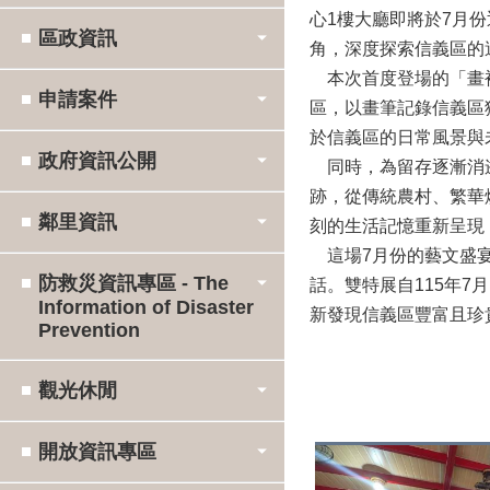
心1樓大廳即將於7月
區政資訊
角，深度探索信義區的
本次首度登場的「畫裡
申請案件
區，以畫筆記錄信義區
於信義區的日常風景與
政府資訊公開
同時，為留存逐漸消逝
跡，從傳統農村、繁華
鄰里資訊
刻的生活記憶重新呈現
這場7月份的藝文盛宴
防救災資訊專區 - The
話。雙特展自115年7
Information of Disaster
新發現信義區豐富且珍
Prevention
觀光休閒
開放資訊專區