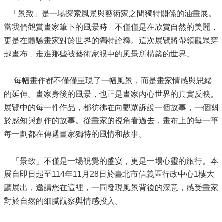
信
義
「景致」是一場探索風景與藝術家之間獨特關係的油畫展。
當我們觀賞畫家筆下的風景時，不僅僅是在欣賞自然的美麗，
機
更是在體驗畫家對於世界的獨特詮釋。這次展覽將帶領觀眾穿
關
介
越畫布，走進那些被藝術家眼中的風景所構築的世界。
紹
每幅畫作都不僅僅呈現了一幅風景，而是畫家情感與思緒
區
政
的延伸。畫家身後的風景，也正是畫家內心世界的真實反映。
資
展覽中的每一件作品，都彷彿在向觀眾訴說一個故事，一個關
訊
於感知與創作的故事。從畫家的視角看過去，畫布上的每一筆
申
每一劃都在傳遞畫家獨特的風情和故事。
請
案
「景致」不僅是一場視覺的盛宴，更是一場心靈的旅行。本
件
展自即日起至114年11月28日於臺北市信義區行政中心1樓大
政
廳展出，邀請您在這裡，一同發現風景背後的深意，感受畫家
府
對於自然的細膩觀察與情感投入。
資
訊