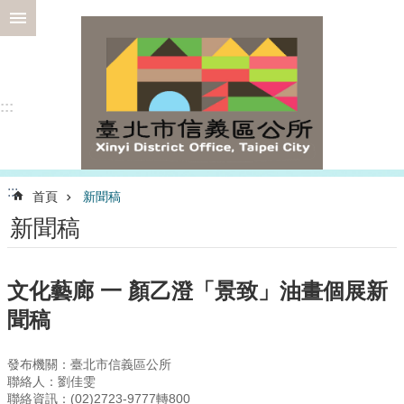
跳到主要內容區塊
進
階
搜
尋
:::
選
:::
首頁
新聞稿
務
新聞稿
專
區
為
文化藝廊 一 顏乙澄「景致」油畫個展新
民
聞稿
服
務
發布機關：臺北市信義區公所
認
聯絡人：劉佳雯
識
聯絡資訊：(02)2723-9777轉800