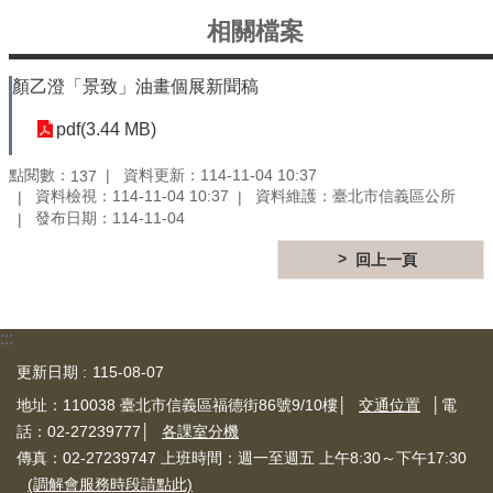
公
開
相關檔案
鄰
顏乙澄「景致」油畫個展新聞稿
里
資
pdf(3.44 MB)
訊
點閱數：
資料更新：114-11-04 10:37
137
防
資料檢視：114-11-04 10:37
資料維護：臺北市信義區公所
救
發布日期：114-11-04
災
資
回上一頁
訊
專
區
-
:::
The
更新日期
115-08-07
Information
of
地址：110038 臺北市信義區福德街86號9/10樓│
交通位置
│電
Disaster
話：02-27239777│
各課室分機
Prevention
傳真：02-27239747 上班時間：週一至週五 上午8:30～下午17:30
觀
(調解會服務時段請點此)