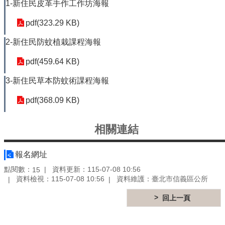
公
1-新住民皮革手作工作坊海報
開
pdf(323.29 KB)
鄰
里
2-新住民防蚊植栽課程海報
資
pdf(459.64 KB)
訊
3-新住民草本防蚊術課程海報
防
救
pdf(368.09 KB)
災
資
訊
相關連結
專
區
-
報名網址
The
點閱數：
資料更新：115-07-08 10:56
15
Information
資料檢視：115-07-08 10:56
資料維護：臺北市信義區公所
of
Disaster
回上一頁
Prevention
觀