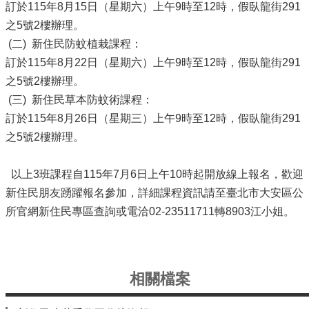
信
訂於115年8月15日（星期六）上午9時至12時，假臥龍街291
義
之5號2樓辦理。
機
(二) 新住民防蚊植栽課程：
關
訂於115年8月22日（星期六）上午9時至12時，假臥龍街291
介
之5號2樓辦理。
紹
(三) 新住民草本防蚊術課程：
區
訂於115年8月26日（星期三）上午9時至12時，假臥龍街291
政
之5號2樓辦理。
資
訊
以上3班課程自115年7月6日上午10時起開放線上報名，歡迎
申
新住民朋友踴躍報名參加，詳細課程資訊請至臺北市大安區公
請
所官網新住民專區查詢或電洽02-23511711轉8903江小姐。
案
件
政
府
相關檔案
資
訊