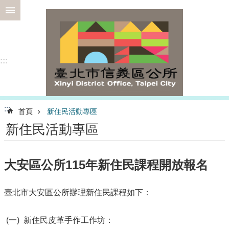
跳到主要內容區塊
進
階
搜
尋
:::
選
:::
首頁
新住民活動專區
務
新住民活動專區
專
區
為
大安區公所115年新住民課程開放報名
民
服
務
臺北市大安區公所辦理新住民課程如下：
認
(一) 新住民皮革手作工作坊：
識