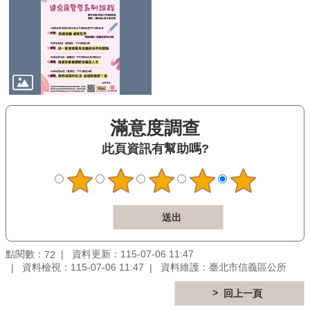
公
開
鄰
里
資
訊
防
滿意度調查
救
災
此頁資訊有幫助嗎?
資
訊
專
區
-
The
Information
of
點閱數：
資料更新：115-07-06 11:47
72
Disaster
資料檢視：115-07-06 11:47
資料維護：臺北市信義區公所
Prevention
回上一頁
觀