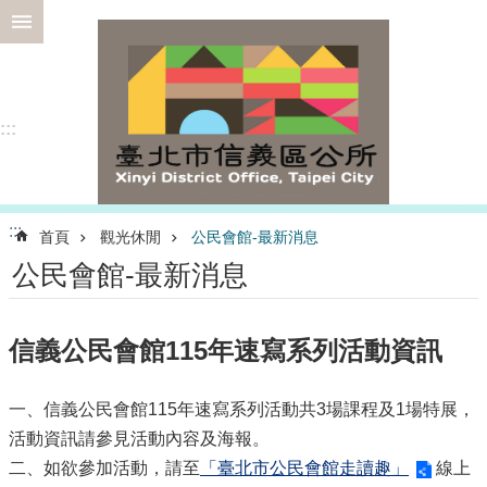
跳到主要內容區塊
進
階
搜
尋
:::
選
:::
首頁
觀光休閒
公民會館-最新消息
務
公民會館-最新消息
專
區
為
信義公民會館115年速寫系列活動資訊
民
服
務
一、信義公民會館115年速寫系列活動共3場課程及1場特展，
活動資訊請參見活動內容及海報。
認
二、如欲參加活動，請至
識
「臺北市公民會館走讀趣」
線上