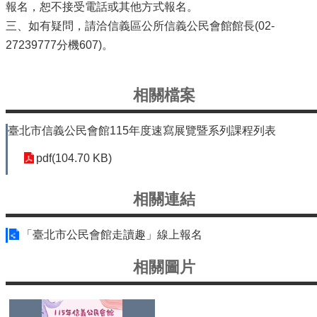
信
報名，恕不接受電話或其他方式報名。
義
三、如有疑問，請洽信義區公所信義公民會館館長(02-
機
27239777分機607)。
關
介
紹
相關檔案
區
臺北市信義公民會館115年度速寫展覽暨系列課程列表
政
資
pdf(104.70 KB)
訊
申
相關連結
請
案
件
「臺北市公民會館走讀趣」線上報名
政
相關圖片
府
資
訊