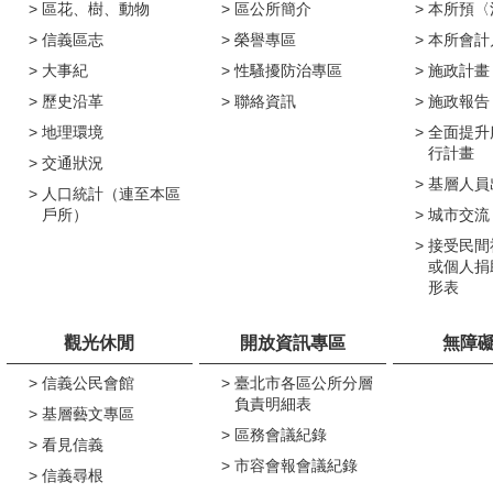
區花、樹、動物
區公所簡介
本所預〈
信義區志
榮譽專區
本所會計
大事紀
性騷擾防治專區
施政計畫
歷史沿革
聯絡資訊
施政報告
地理環境
全面提升
行計畫
交通狀況
基層人員
人口統計（連至本區
戶所）
城市交流
接受民間
或個人捐
形表
觀光休閒
開放資訊專區
無障
信義公民會館
臺北市各區公所分層
負責明細表
基層藝文專區
區務會議紀錄
看見信義
市容會報會議紀錄
信義尋根