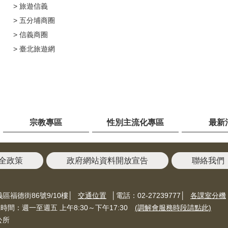
旅遊信義
五分埔商圈
信義商圈
臺北旅遊網
宗教專區
性別主流化專區
最新
全政策
政府網站資料開放宣告
聯絡我們
義區福德街86號9/10樓│
交通位置
│電話：02-27239777│
各課室分機
上班時間：週一至週五 上午8:30～下午17:30
(調解會服務時段請點此)
區公所