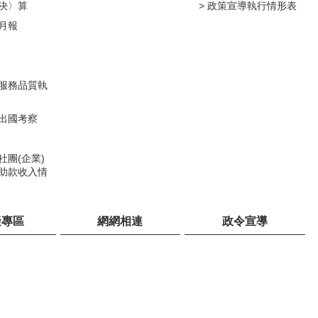
決〉算
政策宣導執行情形表
月報
服務品質執
出國考察
社團(企業)
助款收入情
礙專區
網網相連
政令宣導