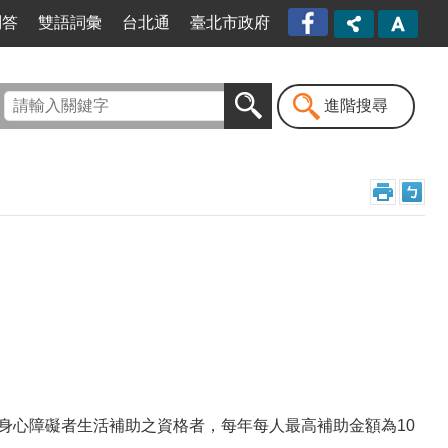
臺北
問答
雙語詞彙
台北通
臺北市政府
市信
義區
公所
漫遊
進階搜尋
信義
粉絲
專頁
[另開
新視
窗]
身心障礙者生活補助之資格者，每年每人最高補助金額為10