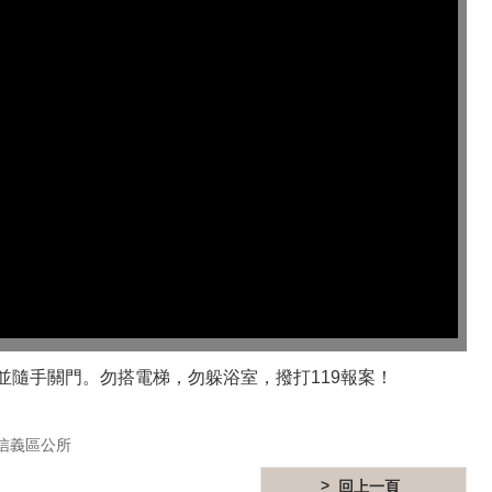
隨手關門。勿搭電梯，勿躲浴室，撥打119報案！
信義區公所
回上一頁