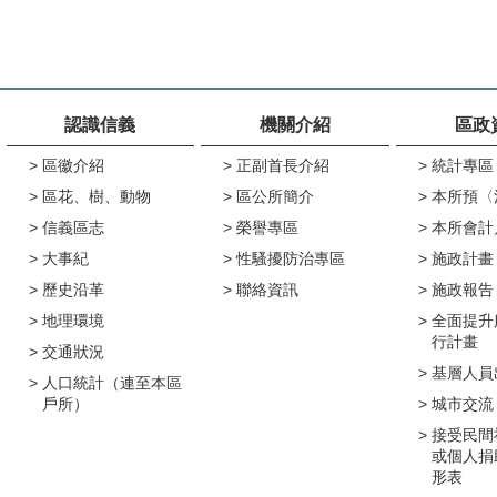
認識信義
機關介紹
區政
區徽介紹
正副首長介紹
統計專區
區花、樹、動物
區公所簡介
本所預〈
信義區志
榮譽專區
本所會計
大事紀
性騷擾防治專區
施政計畫
歷史沿革
聯絡資訊
施政報告
地理環境
全面提升
行計畫
交通狀況
基層人員
人口統計（連至本區
戶所）
城市交流
接受民間
或個人捐
形表