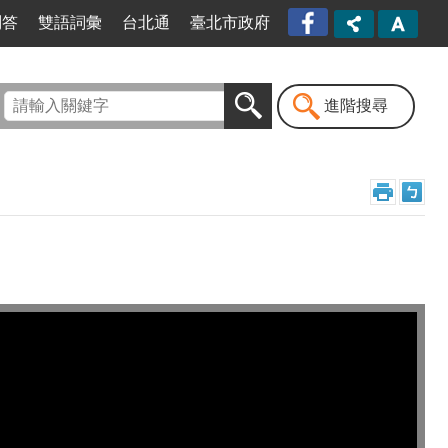
臺北
問答
雙語詞彙
台北通
臺北市政府
市信
義區
公所
漫遊
進階搜尋
信義
粉絲
專頁
[另開
新視
窗]