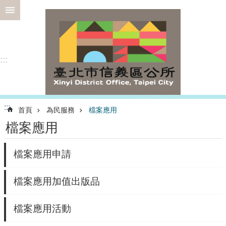
跳到主要內容區塊
進
階
搜
尋
:::
選
:::
首頁
為民服務
檔案應用
務
檔案應用
專
區
檔案應用申請
為
民
服
檔案應用加值出版品
務
認
檔案應用活動
識