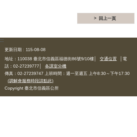
信
義
回上一頁
機
關
介
紹
:::
更新日期
115-08-08
區
政
地址：110038 臺北市信義區福德街86號9/10樓│
交通位置
│電
資
話：02-27239777│
各課室分機
訊
傳真：02-27239747 上班時間：週一至週五 上午8:30～下午17:30
申
(調解會服務時段請點此)
請
Copyright 臺北市信義區公所
案
件
政
府
資
訊