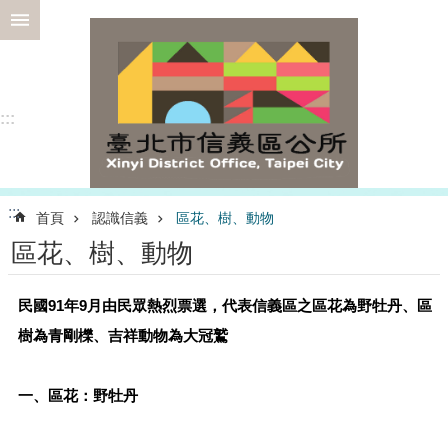
跳到主要內容區塊
進
階
搜
尋
:::
選
:::
首頁
認識信義
區花、樹、動物
務
區花、樹、動物
專
區
民國91年9月由民眾熱烈票選，代表信義區之區花為野牡丹、區
為
民
樹為青剛櫟、吉祥動物為大冠鷲
服
務
一、區花：野牡丹
認
識