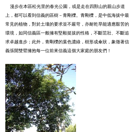
公
漫步在本區松光里的春光公園，或是走在四獸山的親山步道
開
上，都可以看到信義的區樹－青剛櫟。青剛櫟，是中低海拔中最
鄰
里
常見的植物，對於土壤的要求並不嚴苛，亦耐乾旱能適應艱苦的
資
環境，如同信義區一般擁有堅毅挺拔的性格，不斷茁壯、不斷追
訊
求卓越進步；此外，青剛櫟的葉色濃綠，樹形成傘狀，象徵著信
防
義張開雙臂擁抱每一位前來信義這個大家庭的朋友們！
救
災
資
訊
專
區
-
The
Information
of
Disaster
Prevention
觀