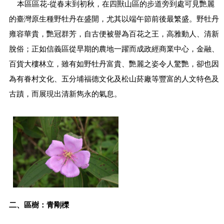
信
本區區花-從春末到初秋，在四獸山區的步道旁到處可見艷麗
義
的臺灣原生種野牡丹在盛開，尤其以端午節前後最繁盛。野牡丹
機
雍容華貴，艷冠群芳，自古便被譽為百花之王，高雅動人、清新
關
脫俗；正如信義區從早期的農地一躍而成政經商業中心，金融、
介
紹
百貨大樓林立，雖有如野牡丹富貴、艷麗之姿令人驚艷，卻也因
為有眷村文化、五分埔福德文化及松山菸廠等豐富的人文特色及
區
政
古蹟，而展現出清新雋永的氣息。
資
訊
申
請
案
件
政
府
資
二、區樹：青剛櫟
訊