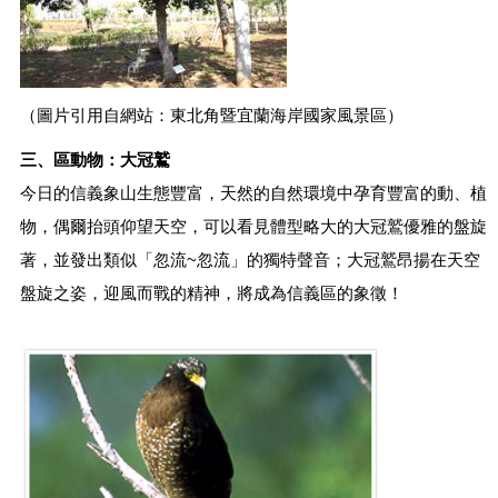
光
休
閒
開
（圖片引用自網站：東北角暨宜蘭海岸國家風景區）
放
資
三、區動物：大冠鷲
訊
專
今日的信義象山生態豐富，天然的自然環境中孕育豐富的動、植
區
物，偶爾抬頭仰望天空，可以看見體型略大的大冠鷲優雅的盤旋
無
著，並發出類似「忽流~忽流」的獨特聲音；大冠鷲昂揚在天空
障
盤旋之姿，迎風而戰的精神，將成為信義區的象徵！
礙
專
區
網
網
相
連