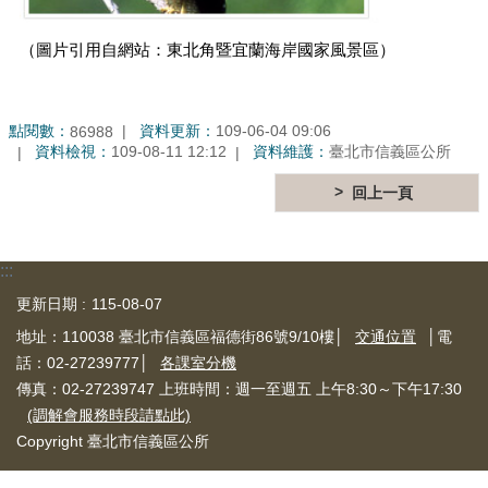
個
人
（圖片引用自網站：東北角暨宜蘭海岸國家風景區）
資
料
保
護
點閱數：
資料更新：
109-06-04 09:06
86988
專
資料檢視：
109-08-11 12:12
資料維護：
臺北市信義區公所
區
回上一頁
電
子
公
:::
告
欄
更新日期
115-08-07
地址：110038 臺北市信義區福德街86號9/10樓│
交通位置
│電
網
話：02-27239777│
各課室分機
站
傳真：02-27239747 上班時間：週一至週五 上午8:30～下午17:30
導
(調解會服務時段請點此)
覽
Copyright 臺北市信義區公所
回