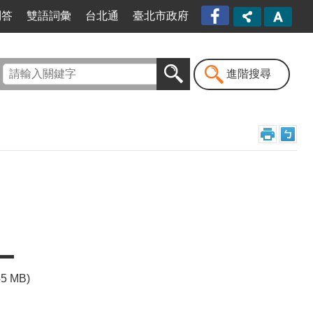
臺北
問答
雙語詞彙
台北通
臺北市政府
市信
義區
公所
漫遊
進階搜尋
信義
粉絲
專頁
[另開
新視
窗]
45 MB)