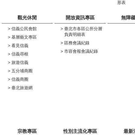
形表
觀光休閒
開放資訊專區
無障
信義公民會館
臺北市各區公所分層
負責明細表
基層藝文專區
區務會議紀錄
看見信義
市容會報會議紀錄
信義尋根
旅遊信義
五分埔商圈
信義商圈
臺北旅遊網
宗教專區
性別主流化專區
最新