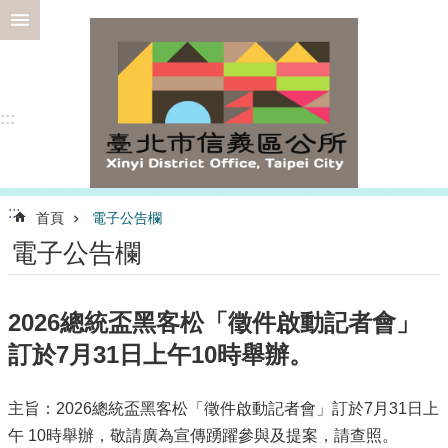
跳到主要內容區塊
進
階
搜
尋
:::
選
:::
首頁
電子公告欄
務
電子公告欄
專
區
為
2026總統盃黑客松「徵件啟動記者會」
民
訂於7月31日上午10時舉辦。
服
務
主旨：2026總統盃黑客松「徵件啟動記者會」訂於7月31日上
認
識
午 10時舉辦，敬請廣為宣傳踴躍參與及提案，請查照。