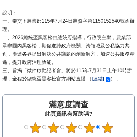
信
義
說明：
機
一、奉交下農業部115年7月24日農資字第1150152540號函辦
關
理。
介
二、2026總統盃黑客松由總統府指導，行政院主辦，農業部
紹
承辦國內黑客松，期促進跨政府機關、跨領域及公私協力共
區
創，廣邀各界提出解決公共議題的創新解方，加速公共服務精
政
進，提升政府治理效能。
資
訊
三、旨揭「徵件啟動記者會」將於115年7月31日上午10時辦
理，全程於總統盃黑客松官方網站直播 （
[連結]
），
申
請
案
件
滿意度調查
政
此頁資訊有幫助嗎?
府
資
訊