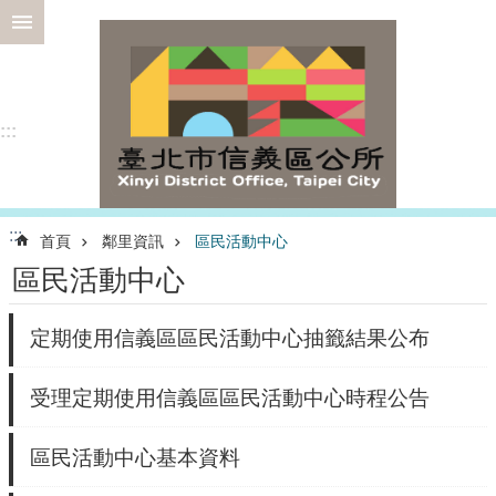
跳到主要內容區塊
進
階
搜
尋
:::
選
:::
首頁
鄰里資訊
區民活動中心
務
區民活動中心
專
區
定期使用信義區區民活動中心抽籤結果公布
為
民
服
受理定期使用信義區區民活動中心時程公告
務
認
區民活動中心基本資料
識