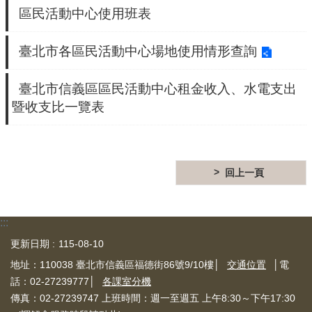
信
區民活動中心使用班表
義
機
臺北市各區民活動中心場地使用情形查詢
關
介
紹
臺北市信義區區民活動中心租金收入、水電支出
暨收支比一覽表
區
政
資
訊
回上一頁
申
請
案
:::
件
更新日期
115-08-10
政
地址：110038 臺北市信義區福德街86號9/10樓│
交通位置
│電
府
話：02-27239777│
各課室分機
資
傳真：02-27239747 上班時間：週一至週五 上午8:30～下午17:30
訊