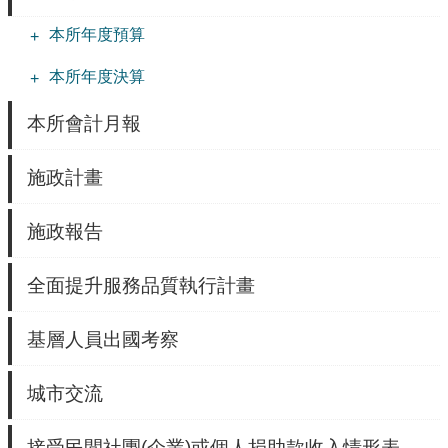
信
義
本所年度預算
機
本所年度決算
關
介
本所會計月報
紹
區
施政計畫
政
資
訊
施政報告
申
全面提升服務品質執行計畫
請
案
件
基層人員出國考察
政
府
城市交流
資
訊
接受民間社團(企業)或個人捐助款收入情形表