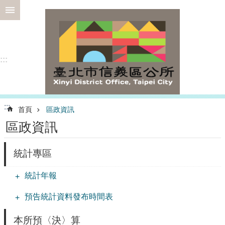
跳到主要內容區塊
進
階
搜
尋
:::
選
:::
首頁
區政資訊
務
區政資訊
專
區
統計專區
為
民
統計年報
服
務
預告統計資料發布時間表
認
識
本所預〈決〉算