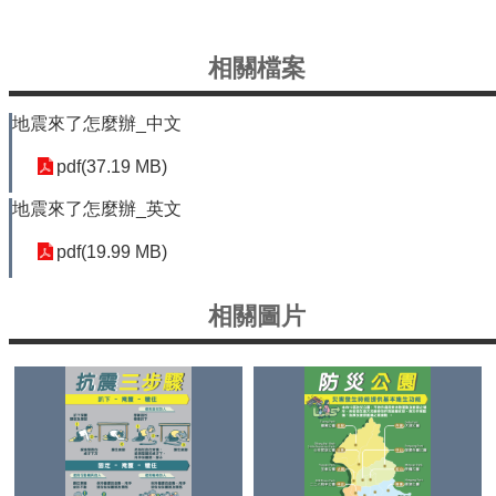
信
義
相關檔案
機
關
介
地震來了怎麼辦_中文
紹
pdf(37.19 MB)
區
政
地震來了怎麼辦_英文
資
訊
pdf(19.99 MB)
申
相關圖片
請
案
件
政
府
資
訊