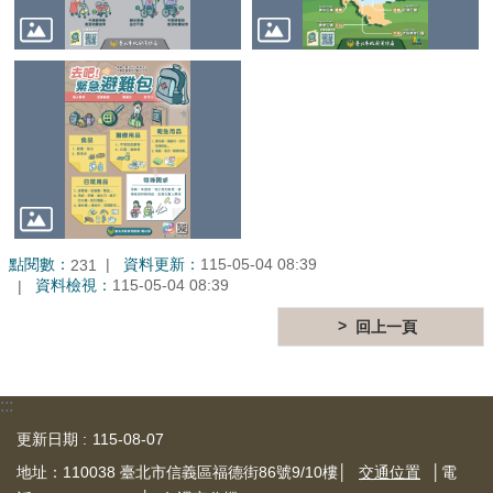
公
開
鄰
里
資
訊
防
救
災
資
點閱數：
資料更新：
115-05-04 08:39
231
訊
資料檢視：
115-05-04 08:39
專
區
回上一頁
-
The
Information
of
:::
Disaster
Prevention
更新日期
115-08-07
地址：110038 臺北市信義區福德街86號9/10樓│
交通位置
│電
觀