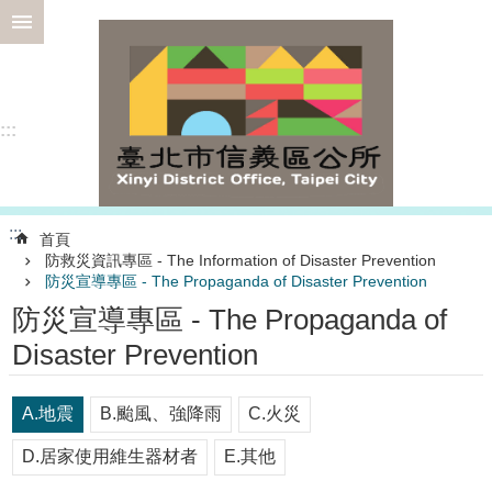
跳到主要內容區塊
進
階
搜
尋
:::
選
:::
首頁
務
防救災資訊專區 - The Information of Disaster Prevention
專
防災宣導專區 - The Propaganda of Disaster Prevention
區
防災宣導專區 - The Propaganda of
為
Disaster Prevention
民
服
務
A.地震
B.颱風、強降雨
C.火災
認
D.居家使用維生器材者
E.其他
識