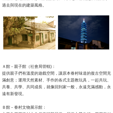
公
過去與現在的建築風格。
開
鄰
里
資
訊
防
救
災
資
訊
Ａ館－親子館（社會局管轄)：
專
區
提供親子們有溫度的遊戲空間，讓原本眷村味道的復古空間充
-
滿創意；運用天然素材、手作的各式主題教玩具，一起共玩、
The
Information
共養、共學、共同成長，就像回到家一般，永遠充滿感動，永
of
遠有新發現。
Disaster
Prevention
Ｂ館－眷村文物展示館：
觀