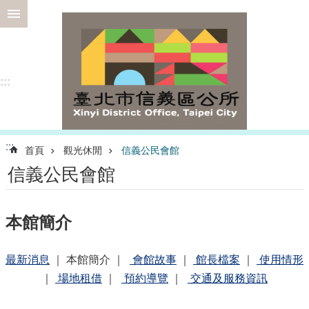
跳到主要內容區塊
進
階
搜
尋
:::
選
:::
首頁
觀光休閒
信義公民會館
務
信義公民會館
專
區
為
本館簡介
民
服
務
最新消息
｜
本館簡介
｜
會館故事
｜
館長檔案
｜
使用情形
｜
場地租借
｜
預約導覽
｜
交通及服務資訊
認
識