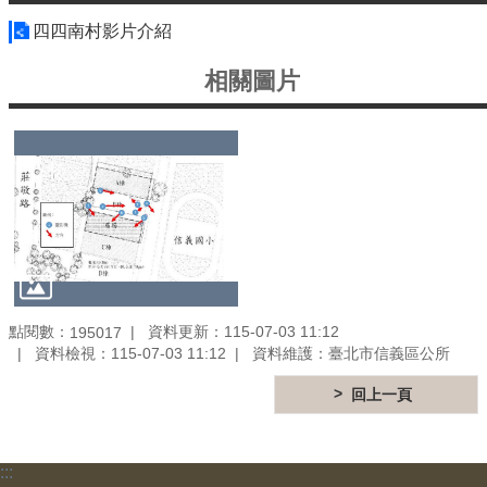
個
人
四四南村影片介紹
資
料
相關圖片
保
護
專
區
電
子
公
告
欄
點閱數：
資料更新：115-07-03 11:12
195017
資料檢視：115-07-03 11:12
資料維護：臺北市信義區公所
網
站
回上一頁
導
覽
回
:::