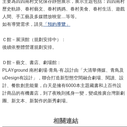
主要為四四南村文化保存靜態展示，展示主題包括：四四南村
光
休
歷史軌跡、眷村藝文、眷村媽媽、眷村美食、眷村生活、遊戲
閒
人間、手工藝及多媒體放映室…等等。
如有導覽需求，請見
「預約導覽」
開
放
資
Ｃ館－展演館（規劃安排中）：
訊
後續依整體營運規劃安排。
專
區
Ｄ館－藝文、書店、劇場館：
無
PLAYground 南村劇場·青鳥·有.設計由「大清華傳媒、青鳥及
障
礙
uDesign有設計」，聯合打造新型態空間融合劇場、閱讀、設
專
計、餐飲創意能量，白天是擁有6000本主題藏書和上百件設
區
計商品的有機書店，到了夜晚則搖身一變，變成推廣台灣新劇
網
團、新文本、新製作的新秀劇場。
網
相
連
相關連結