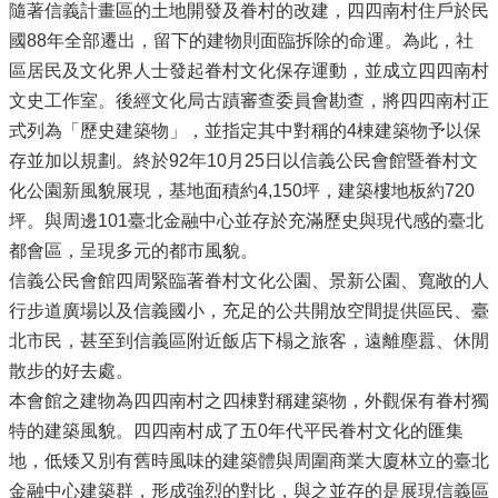
信
隨著信義計畫區的土地開發及眷村的改建，四四南村住戶於民
義
國88年全部遷出，留下的建物則面臨拆除的命運。為此，社
機
區居民及文化界人士發起眷村文化保存運動，並成立四四南村
關
文史工作室。後經文化局古蹟審查委員會勘查，將四四南村正
介
式列為「歷史建築物」，並指定其中對稱的4棟建築物予以保
紹
存並加以規劃。終於92年10月25日以信義公民會館暨眷村文
區
化公園新風貌展現，基地面積約4,150坪，建築樓地板約720
政
坪。與周邊101臺北金融中心並存於充滿歷史與現代感的臺北
資
都會區，呈現多元的都市風貌。
訊
信義公民會館四周緊臨著眷村文化公園、景新公園、寬敞的人
申
行步道廣場以及信義國小，充足的公共開放空間提供區民、臺
請
北市民，甚至到信義區附近飯店下榻之旅客，遠離塵囂、休閒
案
件
散步的好去處。
本會館之建物為四四南村之四棟對稱建築物，外觀保有眷村獨
政
府
特的建築風貌。四四南村成了五0年代平民眷村文化的匯集
資
地，低矮又別有舊時風味的建築體與周圍商業大廈林立的臺北
訊
金融中心建築群，形成強烈的對比，與之並存的是展現信義區