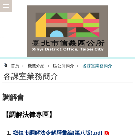
跳到主要內容區塊
進
階
搜
尋
:::
選
:::
首頁
機關介紹
區公所簡介
各課室業務簡介
務
各課室業務簡介
專
區
為
調解會
民
服
務
【調解法律專區】
認
識
1.
鄉鎮市調解法令解釋彙編(第八版).pdf