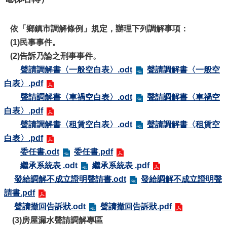
公
開
依「鄉鎮市調解條例」規定，辦理下列調解事項：
鄰
里
(1)民事事件。
資
(2)告訴乃論之刑事事件。
訊
聲請調解書〈一般空白表〉.odt
聲請調解書〈一般空
防
白表〉.pdf
救
聲請調解書〈車禍空白表〉.odt
聲請調解書〈車禍空
災
白表〉.pdf
資
訊
聲請調解書〈租賃空白表〉.odt
聲請調解書〈租賃空
專
白表〉.pdf
區
委任書.odt
委任書.pdf
-
The
繼承系統表 .odt
繼承系統表 .pdf
Information
發給調解不成立證明聲請書.odt
發給調解不成立證明聲
of
Disaster
請書.pdf
Prevention
聲請撤回告訴狀.odt
聲請撤回告訴狀.pdf
觀
(3)房屋漏水聲請調解專區