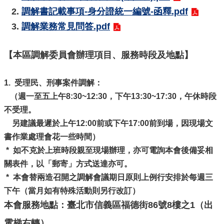
信
2.
調解書記載事項-身分證統一編號-函釋.pdf
義
3.
調解業務常見問答.pdf
機
關
介
【本區調解委員會辦理項目、服務時段及地點】
紹
區
1. 受理民、刑事案件調解：
政
（週一至五上午8:30~12:30，下午13:30~17:30，午休時段
資
不受理。
訊
另建議最遲於上午12:00前或下午17:00前到場，因現場文
申
書作業處理會花一些時間）
請
* 如不克於上班時段親至現場辦理，亦可電詢本會後備妥相
案
關表件，以「郵寄」方式送達亦可。
件
* 本會替兩造召開之調解會議期日原則上例行安排於每週三
政
下午（當月如有特殊活動則另行改訂）
府
資
本會服務地點：臺北市信義區福德街86號8樓之1（出
訊
電梯右轉）