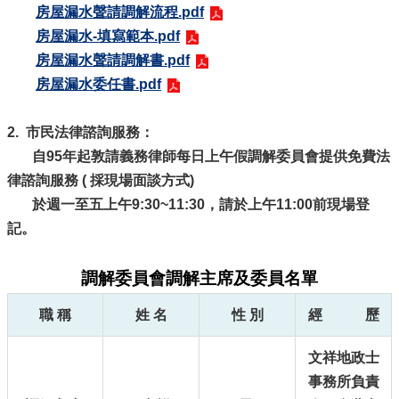
光
房屋漏水聲請調解流程.pdf
休
房屋漏水-填寫範本.pdf
閒
房屋漏水聲請調解書.pdf
開
房屋漏水委任書.pdf
放
資
2. 市民法律諮詢服務：
訊
專
自95年起敦請義務律師每日上午假調解委員會提供免費法
區
律諮詢服務 ( 採現場面談方式)
無
於週一至五上午9:30~11:30，請於上午11:00前現場登
障
記。
礙
專
調解委員會調解主席及委員名單
區
網
職 稱
姓 名
性 別
經 歷
網
相
文祥地政士
連
事務所負責