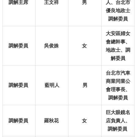
個
調解主席
王文祥
男
人、
台北市
人
優良地政士
資
調解委員
料
保
護
大安區婦女
專
會總幹事、
調解委員
吳俊姝
女
區
地政士、調
電
解委員
子
公
台北市汽車
告
商業同業公
欄
調解委員
藍明人
男
會理事長、
調解委員
網
站
巨大眼鏡名
導
覽
調解委員
羅秋花
女
店負責人、
調解委員
回