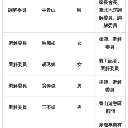
北
家長會長、
通
調解委員
林景山
男
臺北地院調
解委員、調
臺
北
解委員
市
政
律師、調解
府
調解委員
吳麗如
女
委員
隱
義工記者、
私
調解委員
胡琇媚
女
調解委員
權
暨
資
律師、調解
調解委員
翁偉傑
男
訊
委員
安
全
菁山遊憩區
政
調解委員
王丕振
男
策
顧問
政
摩潔事業有