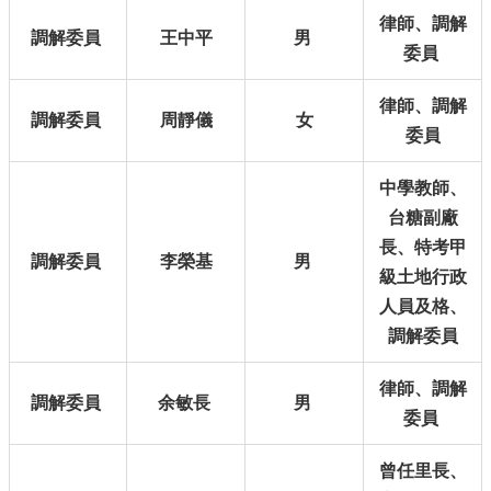
首
律師、調解
頁
調解委員
王中平
男
委員
English
律師、調解
調解委員
周靜儀
女
陳
委員
情
系
中學教師、
統
台糖副廠
常
長、
特考甲
見
調解委員
李榮基
男
級土地行政
問
答
人員及格、
調解委員
雙
語
律師、
調解
詞
調解委員
余敏長
男
委員
彙
台
曾任里長、