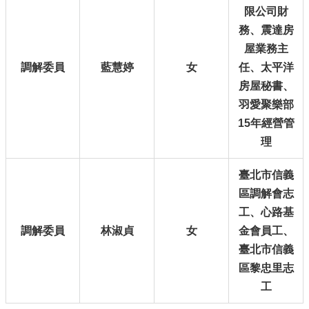
府
限公司財
網
務、
震達房
站
資
屋業務主
料
調解委員
藍慧婷
女
任、
太平洋
開
房屋秘書、
放
宣
羽愛聚樂部
告
15年經營管
理
聯
絡
臺北市信義
我
們
區調解會志
工、
心路基
調解委員
林淑貞
女
金會員工、
臺北市信義
區黎忠里志
工