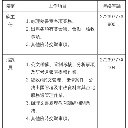
信
職稱
工作項目
聯絡電話
義
蘇主
27239777#
機
綜理秘書室各項業務。
關
任
800
出席各項有關會議、會勘、驗收
介
紹
事項。
其他臨時交辦事項。
區
政
資
張課
27239777#
公文稽催、管制考核、分析事項
訊
員
104
及研考月報表提報作業。
申
總收(發)文管理、陳情案件、公
請
案
務出國管考及市政資料庫與台北
件
服務通管理作業。
辦理文書處理教育訓練相關業
政
府
務。
資
其他臨時交辦事項。
訊