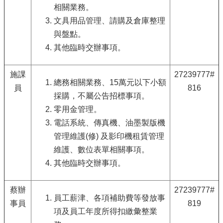
府
相關業務。
網
文具用品管理、請購及倉庫整理
站
資
與盤點。
料
其他臨時交辦事項。
開
放
施課
27239777#
宣
總務相關業務、15萬元以下小額
告
員
816
採購，不屬公告招標事項。
聯
零用金管理。
絡
電話系統、傳真機、油墨製版機
我
管理維護(修) 及影印機租賃管理
們
維護、數位表單相關事項。
其他臨時交辦事項。
蔡辦
27239777#
員工薪津、各項補助費等發放事
事員
819
項及員工年度所得扣繳彙整業