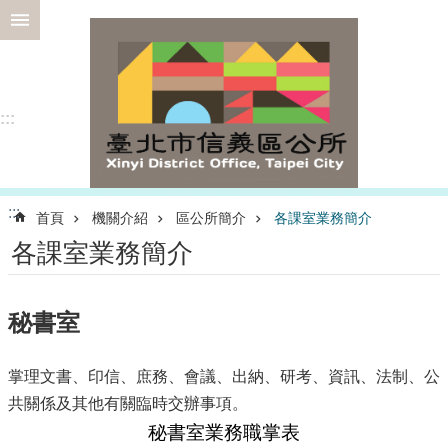
跳到主要內容區塊
進
階
搜
尋
:::
選
:::
首頁
機關介紹
區公所簡介
各課室業務簡介
務
各課室業務簡介
專
區
為
秘書室
民
服
務
掌理文書、印信、庶務、會議、出納、研考、資訊、法制、公
共關係及其他有關臨時交辦事項。
認
識
秘書室業務職掌表