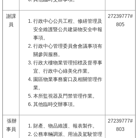
北
通
謝課
27239777#
臺
行政中心公共工程、修繕管理及
員
805
北
安全維護暨公共建築物安全申報
市
事項。
政
府
行政中心管理委員會會議事項有
關參與服務。
隱
行政大樓物業管理招標及督導事
私
宜、行政中心綠美化作業。
權
園區物業事務窗口及相關管理作
暨
資
業。
訊
本所監視器及門禁管理作業。
安
其他臨時交辦事項。
全
政
策
張辦
27239777#
財產、物品維護、報表製作。
事員
803
政
公務車輛調派、用油及駕駛管理