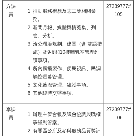
公
方課
27239777#
開
推動服務禮貌及志工等相關業
員
105
鄰
務。
里
新聞月報、媒體輿情蒐集、列
資
管、分析。
訊
洽公環境規劃、建置（含 雙語措
防
施）及9樓和10樓哺乳室管理維
救
護事項。
災
資
所內廣播製作、便民視訊、民調
訊
觸控螢幕管理。
專
文化藝廊管理、維護事項。
區
其他臨時交辦事項。
-
The
Information
李課
27239777#
of
辦理主管會報及議會協調與職權
Disaster
員
106
Prevention
爭議列管案。
有關區公所及參與服務品質獎評
觀