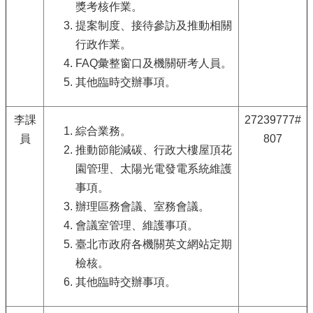
光
獎考核作業。
休
提案制度、接待參訪及推動相關
閒
行政作業。
開
FAQ彙整窗口及機關研考人員。
放
其他臨時交辦事項。
資
訊
專
李課
27239777#
綜合業務。
區
員
807
推動節能減碳、行政大樓屋頂花
無
園管理、太陽光電發電系統維護
障
事項。
礙
專
辦理區務會議、室務會議。
區
會議室管理、維護事項。
臺北市政府各機關英文網站定期
網
網
檢核。
相
其他臨時交辦事項。
連