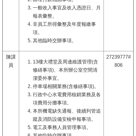
首
一般收入事宜及收入憑證日、月
頁
報表彙整。
English
非員工所得彙整及年度報繳事
項。
陳
情
其他臨時交辦事項。
系
統
陳課
27239777#
13樓大禮堂及周邊維護管理(含
員
806
常
修繕事項)、本所辦公室空間清
見
潔委外事宜。
問
答
停車場相關業務(含修繕事項)。
行政中心水電費用核銷業務及各
雙
項費用分攤事項。
語
詞
本所機電缺失通報、後續列管追
彙
蹤及消防設備安檢申報事項。
電工及事務人員管理事項。
台
其他臨時交辦事項。