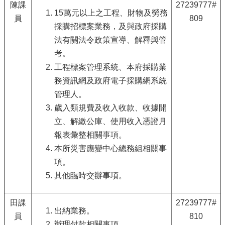
個
陳課
27239777#
人
15萬元以上之工程、財物及勞務
員
809
資
採購招標案業務，及與政府採購
料
法有關法令政策宣導、解釋與管
保
考。
護
專
工程標案管理系統、本府採購業
區
務資訊網及政府電子採購網系統
管理人。
電
子
歲入類規費及收入收款、收據開
公
立、解繳公庫、使用收入憑證月
告
報表彙整相關事項。
欄
本所災害應變中心總務組相關事
項。
網
站
其他臨時交辦事項。
導
覽
田課
27239777#
出納業務。
員
810
回
辦理付款相關事項。