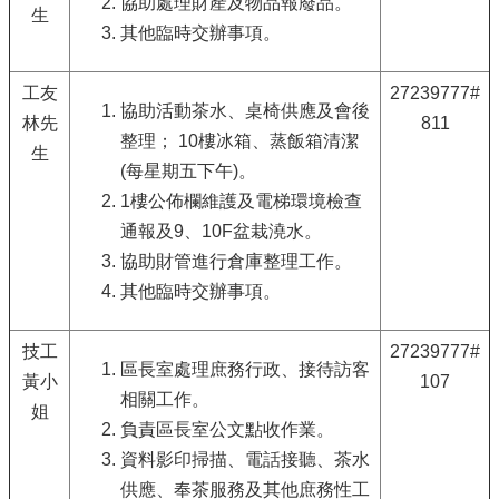
協助處理財產及物品報廢品。
生
其他臨時交辦事項。
工友
27239777#
協助活動茶水、桌椅供應及會後
林先
811
整理； 10樓冰箱、蒸飯箱清潔
生
(每星期五下午)。
1樓公佈欄維護及電梯環境檢查
通報及9、10F盆栽澆水。
協助財管進行倉庫整理工作。
其他臨時交辦事項。
技工
27239777#
區長室處理庶務行政、接待訪客
黃小
107
相關工作。
姐
負責區長室公文點收作業。
資料影印掃描、電話接聽、茶水
供應、奉茶服務及其他庶務性工