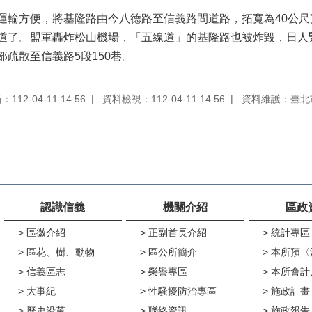
運輸方便，將基隆路由今八德路至信義路間道路，拓寬為40公
道了。盟軍轟炸松山機場，「五線道」的基隆路也被炸毀，日人
疏散至信義路5段150巷。
12-04-11 14:56
資料檢視：112-04-11 14:56
資料維護：臺北
認識信義
機關介紹
區政
區徽介紹
正副首長介紹
統計專區
區花、樹、動物
區公所簡介
本所預〈
信義區志
榮譽專區
本所會計
大事紀
性騷擾防治專區
施政計畫
歷史沿革
聯絡資訊
施政報告