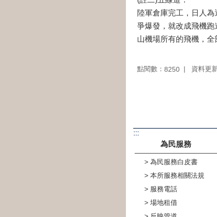
陸軍倉庫完工，日人為
爭爆發，就改成飛機跑
山機場所有的飛機，全部
點閱數：
資料更新：1
8250
:::
為民服務
為民服務白皮書
本所服務相關法規
服務電話
場地租借
反映管道