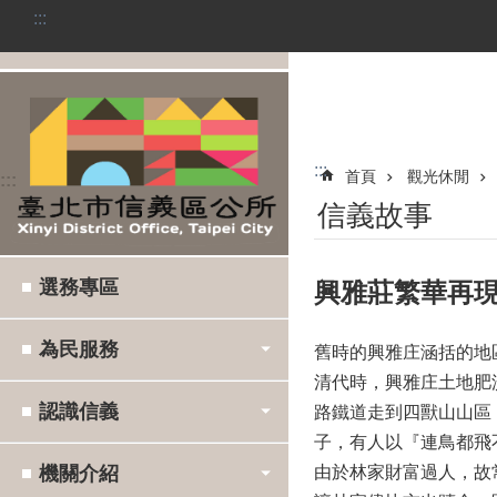
:::
跳到主要內容區塊
:::
首頁
觀光休閒
:::
信義故事
選務專區
興雅莊繁華再
為民服務
舊時的興雅庄涵括的地
清代時，興雅庄土地肥
認識信義
路鐵道走到四獸山山區
子，有人以『連鳥都飛
機關介紹
由於林家財富過人，故