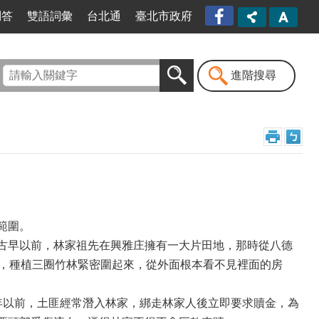
臺北
問答
雙語詞彙
台北通
臺北市政府
市信
義區
公所
漫遊
進階搜尋
信義
粉絲
專頁
[另開
新視
窗]
範圍。
古早以前，林家祖先在興雅庄擁有一大片田地，那時從八德
坪，種植三圈竹林緊密圍起來，從外面根本看不見裡面的房
年以前，土匪經常潛入林家，綁走林家人後立即要求贖金，為