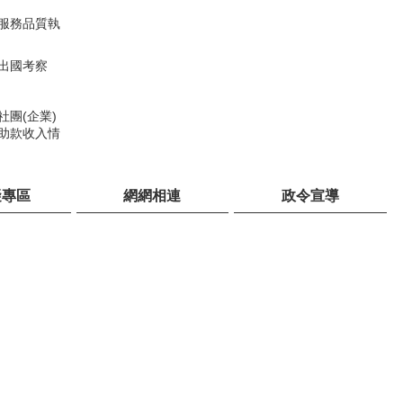
服務品質執
出國考察
社團(企業)
助款收入情
礙專區
網網相連
政令宣導