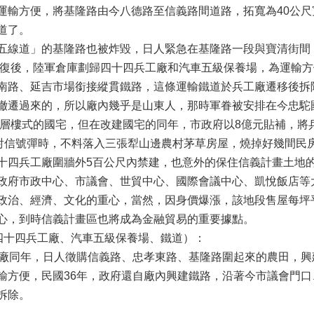
運輸方便，將基隆路由今八德路至信義路間道路，拓寬為40公
道了。
五線道」的基隆路也被炸毀，日人緊急在基隆路一段與寶清街間
。光復後，陸軍倉庫劃歸四十四兵工廠和汽車五級保養場，為運輸
南路、延吉市場銜接縱貫鐵路，這條運輸鐵道於兵工廠遷移後拆
撤遷過來的，所以廠內幾乎是山東人，那時軍眷被安排在今忠駝
12層樓式的國宅，但在改建國宅的同年，市政府以8億元貼補，
試射信號彈時，不料落入三張犁山邊農村茅草房屋，燒掉好幾間民
十四兵工廠圍牆外5百公尺內禁建，也意外的保住信義計畫土地
政府市政中心、市議會、世貿中心、國際會議中心、凱悅飯店等
政治、經濟、文化的重心，當然，因身價爆漲，該地段售屋每坪平
心，到時信義計畫區也將成為金融貿易的重要據點。
（四十四兵工廠、汽車五級保養場、鐵道）：
菸廠同年，日人徵購信義路、忠孝東路、基隆路圍起來的農田，
輸方便，民國36年，政府還自廠內興建鐵路，沿著今市議會門
拆除。