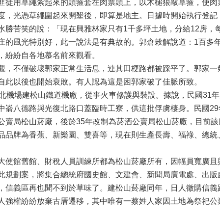
匪徒用草繩紮起來的頭箍套在肉票頭上，以木槌狠敲草箍，使肉
度，光憑草繩圍起來開墾後，即算是地主。日據時開始執行登記
水勝苦笑的說：「現在興雅林家只有1千多坪土地，分給12房，
庄的風光特別好，此一說法是有典故的。郭倉榖解說道：1百多
，紛紛自各地慕名前來觀看。
觀，不僅破壞郭家正常生活息，連其田梗路都被踩平了。郭家一
自此以後也開始衰敗。有人認為這是困郭家破了佳脈所致。
臺北機場建松山鐵道機廠，從事火車修護與裝設。據說，民國31
中崙八德路與光復北路口蓋臨時工寮，供這批俘虜棲身。民國29
公賣局松山菸廠，後於35年改制為菸酒公賣局松山菸廠，目前該
品品牌為香蕉、新樂園、雙喜等，現在則生產長壽、福祿、總統
大使館舊館、財稅人員訓練所都為松山菸廠所有，因幅員寬廣且
此規劃案，將集合總統府國史館、文建會、新聞局廣電處、出版
，信義區再也聞不到於草味了。建松山菸廠同年，日人徵購信義
人強權紛紛放棄古厝遷移，其中唯有一蔡姓人家因土地為祭祀公