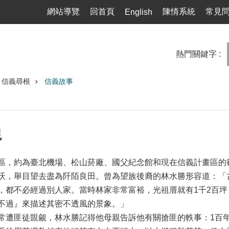
網站導覽
回首頁
陳情系統
常見
English
熱門關鍵字
信義尋根
信義故事
現
區，約為臺北機場、松山菸廠、國父紀念館和現在信義計畫區的
沃，舉目望去盡為阡陌良田。曾為望族後裔的林水勝形容道：「
，都不必經過別人家。當時林家非常富裕，光祖厝就有1千2百
不過』來描述其密不透風的景象。」
常遭匪徒覬覦，林水勝記得他母親告訴他有關搶匪的軼事：1百