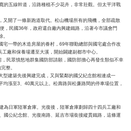
尺寬的五線幹道，沿路種植不少花卉，非常壯觀。但太平洋戰
，又開了一條新跑道取代。松山機場所有的飛機，全部疏散
方便，民國36年，政府還自廠內興建鐵路，沿著今市議會門
除。
國宅一帶的木造房屋的眷村，69年聯勤總部與國宅處合作改
將兵工廠和保養場遷至大溪，開始闢建副都市中心。
房，民眾憤怒地群集國防部請願，國防部擔心再發生類似不幸
的完整。
大型建築先後興建完成，又與緊鄰的國父紀念館相連成一
均漲至3、40萬元以上。松壽路與松廉路間的停車場位置，
興建為日軍陸軍倉庫。光復後，陸軍倉庫劃歸四十四兵工廠和
口、國公紀念館、光復南路、延吉市場銜接縱貫鐵路，這條運