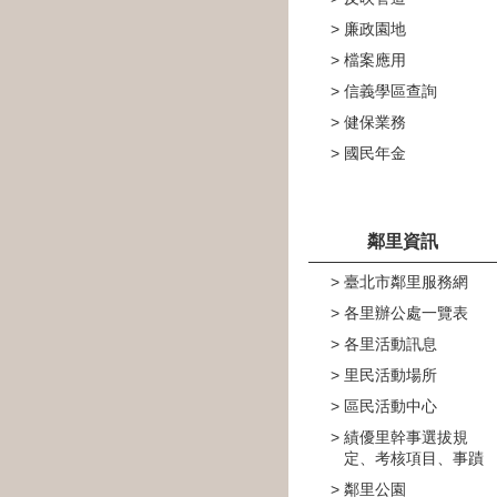
廉政園地
檔案應用
信義學區查詢
健保業務
國民年金
鄰里資訊
臺北市鄰里服務網
各里辦公處一覽表
各里活動訊息
里民活動場所
區民活動中心
績優里幹事選拔規
定、考核項目、事蹟
鄰里公園