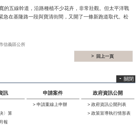
尺寬的五線幹道，沿路種植不少花卉，非常壯觀。但太平洋戰
緊急在基隆路一段與寶清街間，又開了一條新跑道取代。松
市信義區公所
回上一頁
關閉
資訊
申請案件
政府資訊公開
申請案線上申辦
政府資訊公開列表
決〉算
政策宣導執行情形表
月報