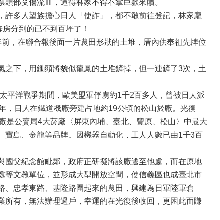
票頭部受傷流血，逼得林家不得不拿巨款來贖。
，許多人望族擔心日人「使詐」，都不敢前往登記，林家龐
每房分到的已不到百坪了！
年前，在聯合報後面一片農田形狀的土堆，厝內供奉祖先牌位
氣之下，用鋤頭將貌似龍鳳的土堆鏟掉，但一連鏟了3次，土
年太平洋戰爭期間，歐美盟軍俘虜約1千2百多人，曾被日人派
年，日人在鐵道機廠旁建占地約19公頃的松山於廠。光復
廠是公賣局4大菸廠〈屏東內埔、臺北、豐原、松山〉中最大
、寶島、金龍等品牌。因機器自動化，工人人數已由1千3百
與國父紀念館毗鄰，政府正研擬將該廠遷至他處，而在原地
處等文教單位，並形成大型開放空間，使信義區也成臺北市
路、忠孝東路、基隆路圍起來的農田，興建為日軍陸軍倉
業所有，無法辦理過戶，幸運的在光復後收回，更困此而賺