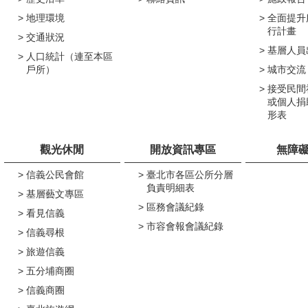
地理環境
全面提升
行計畫
交通狀況
基層人員
人口統計（連至本區
戶所）
城市交流
接受民間
或個人捐
形表
觀光休閒
開放資訊專區
無障
信義公民會館
臺北市各區公所分層
負責明細表
基層藝文專區
區務會議紀錄
看見信義
市容會報會議紀錄
信義尋根
旅遊信義
五分埔商圈
信義商圈