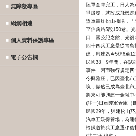
陸軍倉庫完工，日人為
無障礙專區
爭爆發，就改成飛機跑
盟軍轟炸松山機場，「
網網相連
至信義路5段150巷
口、國公紀念館、光復
個人資料保護專區
四十四兵工廠是從青島
建，興建為今5棟6至
電子公告欄
民國38、9年間，在
事件，因而強行規定四
今興雅庄，已因臺北市
塊，儼然已成為臺北市
將來可能興建一金融中
(註一)日軍陸軍倉庫
民國29年，與建松山
汽車五級保養場，為運
輸鐵道於兵工廠遷移後
(註二)五線道：