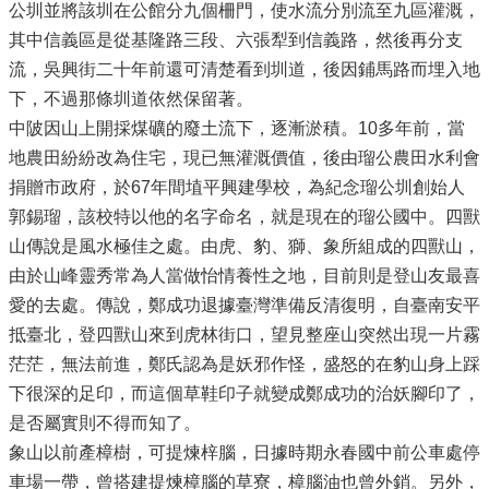
信
公圳並將該圳在公館分九個柵門，使水流分別流至九區灌溉，
義
其中信義區是從基隆路三段、六張犁到信義路，然後再分支
機
流，吳興街二十年前還可清楚看到圳道，後因鋪馬路而埋入地
關
下，不過那條圳道依然保留著。
介
中陂因山上開採煤礦的廢土流下，逐漸淤積。10多年前，當
紹
地農田紛紛改為住宅，現已無灌溉價值，後由瑠公農田水利會
區
捐贈市政府，於67年間埴平興建學校，為紀念瑠公圳創始人
政
郭錫瑠，該校特以他的名字命名，就是現在的瑠公國中。四獸
資
山傳說是風水極佳之處。由虎、豹、獅、象所組成的四獸山，
訊
由於山峰靈秀常為人當做怡情養性之地，目前則是登山友最喜
申
愛的去處。傳說，鄭成功退據臺灣準備反清復明，自臺南安平
請
抵臺北，登四獸山來到虎林街口，望見整座山突然出現一片霧
案
件
茫茫，無法前進，鄭氏認為是妖邪作怪，盛怒的在豹山身上踩
下很深的足印，而這個草鞋印子就變成鄭成功的治妖腳印了，
政
府
是否屬實則不得而知了。
資
象山以前產樟樹，可提煉梓腦，日據時期永春國中前公車處停
訊
車場一帶，曾搭建提煉樟腦的草寮，樟腦油也曾外銷。另外，