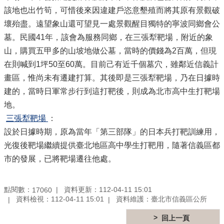
公
該地也出竹筍，可惜後來因違建戶恣意墾殖而將其原有景觀破
開
壞殆盡。遠望象山還可望見一處景觀醒目獨特的寧波同鄉會公
鄰
墓。民國41年，該會為服務同鄉，在三張犁靶場，附近的象
里
山，購買五甲多的山坡地做公墓，當時的價錢為2百萬，但現
資
訊
在則喊到1坪50至60萬。目前己有近千個墓穴，雖鄰近信義計
畫區，惟尚未有遷建打算。其後即是三張犁靶場，乃在日據時
防
建的，當時日軍常步行到這打靶後，則成為北市高中生打靶場
救
災
地。
資
三張犁靶場
：
訊
設於日據時期，原為當年「第三部隊」的日本兵打靶訓練用，
專
區
光復後靶場繼續提供臺北地區高中學生打靶用，隨著信義區都
-
市的發展，已將靶場遷往他處。
The
Information
of
點閱數：
資料更新：112-04-11 15:01
Disaster
17060
Prevention
資料檢視：112-04-11 15:01
資料維護：臺北市信義區公所
觀
回上一頁