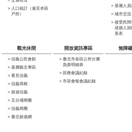
基層人員
人口統計（連至本區
戶所）
城市交流
接受民間
或個人捐
形表
觀光休閒
開放資訊專區
無障
信義公民會館
臺北市各區公所分層
負責明細表
基層藝文專區
區務會議紀錄
看見信義
市容會報會議紀錄
信義尋根
旅遊信義
五分埔商圈
信義商圈
臺北旅遊網