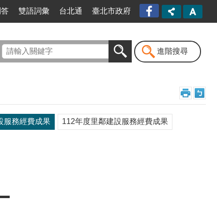
臺北
問答
雙語詞彙
台北通
臺北市政府
市信
義區
公所
漫遊
進階搜尋
信義
粉絲
專頁
[另開
新視
窗]
建設服務經費成果
112年度里鄰建設服務經費成果