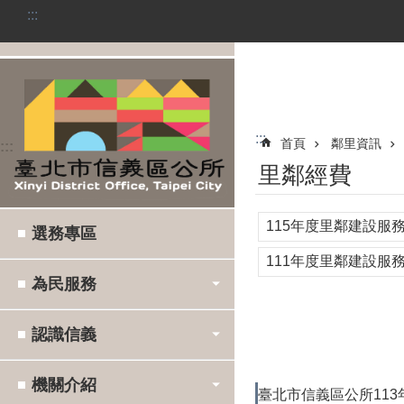
:::
跳到主要內容區塊
:::
首頁
鄰里資訊
:::
里鄰經費
115年度里鄰建設服
選務專區
111年度里鄰建設服
為民服務
認識信義
機關介紹
臺北市信義區公所11