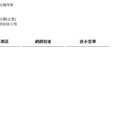
出國考察
社團(企業)
助款收入情
礙專區
網網相連
政令宣導