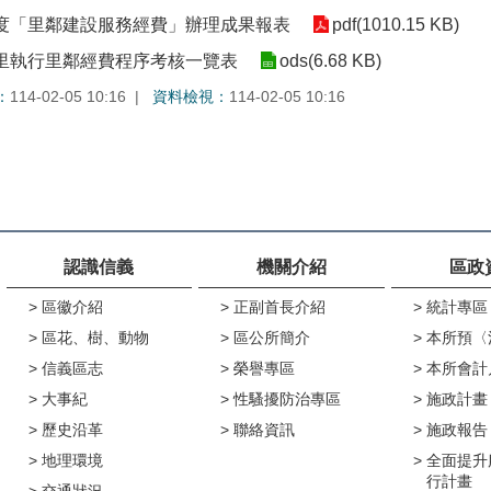
年度「里鄰建設服務經費」辦理成果報表
pdf(1010.15 KB)
各里執行里鄰經費程序考核一覽表
ods(6.68 KB)
：
114-02-05 10:16
資料檢視：
114-02-05 10:16
認識信義
機關介紹
區政
區徽介紹
正副首長介紹
統計專區
區花、樹、動物
區公所簡介
本所預〈
信義區志
榮譽專區
本所會計
大事紀
性騷擾防治專區
施政計畫
歷史沿革
聯絡資訊
施政報告
地理環境
全面提升
行計畫
交通狀況