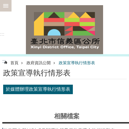
跳到主要內容區塊
進
階
搜
尋
:::
選
:::
首頁
政府資訊公開
政策宣導執行情形表
務
政策宣導執行情形表
專
區
為
於媒體辦理政策宣導執行情形表
民
服
務
相關檔案
認
識