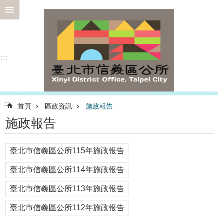
跳到主要內容區塊
進
階
搜
尋
:::
選
:::
首頁
區政資訊
施政報告
務
施政報告
專
區
為
臺北市信義區公所115年施政報告
民
臺北市信義區公所114年施政報告
服
務
臺北市信義區公所113年施政報告
認
臺北市信義區公所112年施政報告
識